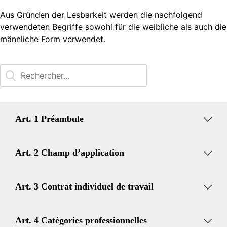
Aus Gründen der Lesbarkeit werden die nachfolgend
verwendeten Begriffe sowohl für die weibliche als auch die
männliche Form verwendet.
Art. 1 Préambule
ARENT d’une part et Unia d’autre part, désireux
Art. 2 Champ d’application
ensemble,
de maintenir et de renforcer les bonnes
2.1
relations entre les parties contractantes;
Art. 3 Contrat individuel de travail
de promouvoir dûment les intérêts des
La CCT s’applique aux entreprises qui exercent
Lors de l’engagement, l’employeur et le travailleur
organisations professionnelles pour le bien
leur activité dans les cantons de Fribourg, Genève,
Art. 4 Catégories professionnelles
signent un contrat individuel de travail qui
commun des employeurs et des employés;
Jura, Neuchâtel, Valais et Vaud indépendamment